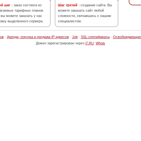
ой шаг
- заказ хостинга из
Шаг третий
- создание сайта. Вы
агаемых тарифных планов.
можете заказать сайт любой
 вы можете заказать у нас
сложности, связавшись с нашим
овку выделенного сервера.
специалистом.
ов
·
Аренда, покупка и продажа IP-адресов
·
Job
·
SSL-сертификаты
·
Освобождающие
Домен зарегистрирован через
i7.RU
.
Whois