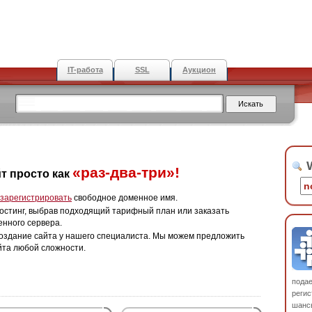
IT-работа
SSL
Аукцион
W
«раз-два-три»!
т просто как
зарегистрировать
свободное доменное имя.
остинг, выбрав подходящий тарифный план или заказать
енного сервера.
оздание сайта у нашего специалиста. Мы можем предложить
йта любой сложности.
пода
регис
шанс