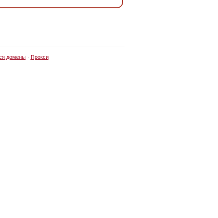
ся домены
·
Прокси