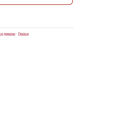
ся домены
·
Прокси