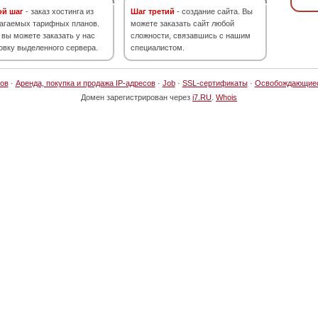
ой шаг
- заказ хостинга из
Шаг третий
- создание сайта. Вы
агаемых тарифных планов.
можете заказать сайт любой
 вы можете заказать у нас
сложности, связавшись с нашим
овку выделенного сервера.
специалистом.
ов
·
Аренда, покупка и продажа IP-адресов
·
Job
·
SSL-сертификаты
·
Освобождающие
Домен зарегистрирован через
i7.RU
.
Whois