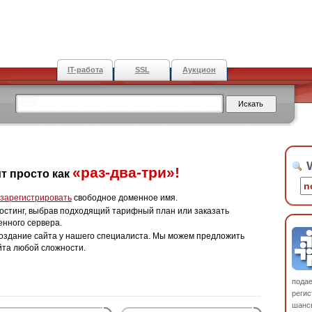
IT-работа
SSL
Аукцион
W
«раз-два-три»!
т просто как
зарегистрировать
свободное доменное имя.
остинг, выбрав подходящий тарифный план или заказать
енного сервера.
оздание сайта у нашего специалиста. Мы можем предложить
йта любой сложности.
пода
регис
шанс