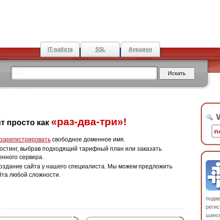
IT-работа
SSL
Аукцион
W
«раз-два-три»!
т просто как
зарегистрировать
свободное доменное имя.
остинг, выбрав подходящий тарифный план или заказать
енного сервера.
оздание сайта у нашего специалиста. Мы можем предложить
йта любой сложности.
пода
регис
шанс