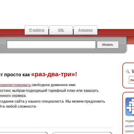
IT-работа
SSL
Аукцион
W
«раз-два-три»!
т просто как
зарегистрировать
свободное доменное имя.
остинг, выбрав подходящий тарифный план или заказать
енного сервера.
оздание сайта у нашего специалиста. Мы можем предложить
йта любой сложности.
пода
регис
шанс