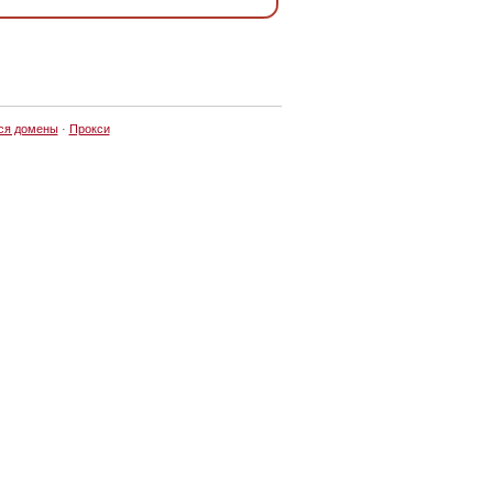
ся домены
·
Прокси