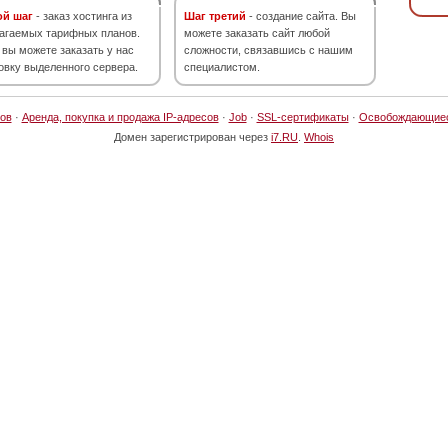
ой шаг
- заказ хостинга из
Шаг третий
- создание сайта. Вы
агаемых тарифных планов.
можете заказать сайт любой
 вы можете заказать у нас
сложности, связавшись с нашим
овку выделенного сервера.
специалистом.
ов
·
Аренда, покупка и продажа IP-адресов
·
Job
·
SSL-сертификаты
·
Освобождающие
Домен зарегистрирован через
i7.RU
.
Whois