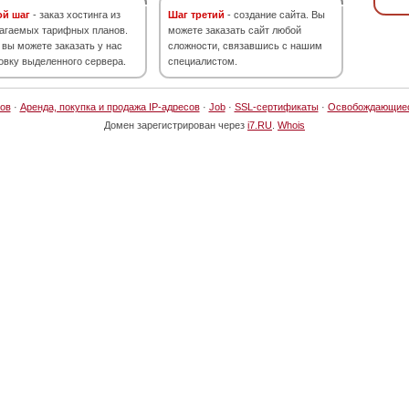
ой шаг
- заказ хостинга из
Шаг третий
- создание сайта. Вы
агаемых тарифных планов.
можете заказать сайт любой
 вы можете заказать у нас
сложности, связавшись с нашим
овку выделенного сервера.
специалистом.
ов
·
Аренда, покупка и продажа IP-адресов
·
Job
·
SSL-сертификаты
·
Освобождающие
Домен зарегистрирован через
i7.RU
.
Whois