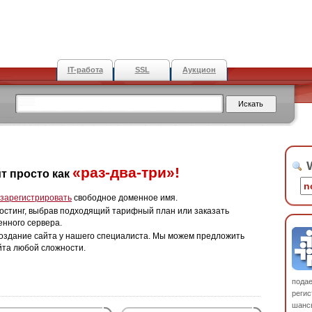
IT-работа
SSL
Аукцион
W
«раз-два-три»!
т просто как
зарегистрировать
свободное доменное имя.
остинг, выбрав подходящий тарифный план или заказать
енного сервера.
оздание сайта у нашего специалиста. Мы можем предложить
йта любой сложности.
пода
регис
шанс