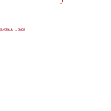
ся домены
·
Прокси