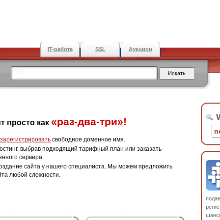
IT-работа
SSL
Аукцион
W
«раз-два-три»!
т просто как
зарегистрировать
свободное доменное имя.
остинг, выбрав подходящий тарифный план или заказать
енного сервера.
оздание сайта у нашего специалиста. Мы можем предложить
йта любой сложности.
пода
регис
шанс