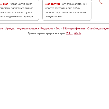
ой шаг
- заказ хостинга из
Шаг третий
- создание сайта. Вы
агаемых тарифных планов.
можете заказать сайт любой
 вы можете заказать у нас
сложности, связавшись с нашим
овку выделенного сервера.
специалистом.
ов
·
Аренда, покупка и продажа IP-адресов
·
Job
·
SSL-сертификаты
·
Освобождающие
Домен зарегистрирован через
i7.RU
.
Whois