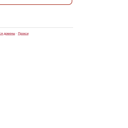
ся домены
·
Прокси