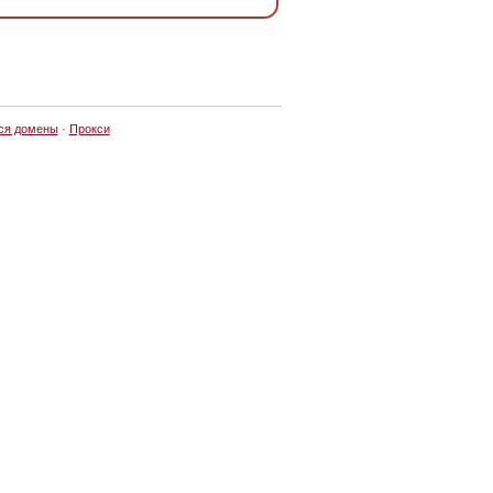
ся домены
·
Прокси