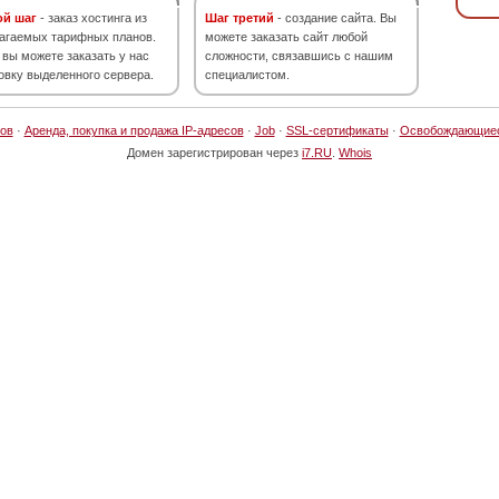
ой шаг
- заказ хостинга из
Шаг третий
- создание сайта. Вы
агаемых тарифных планов.
можете заказать сайт любой
 вы можете заказать у нас
сложности, связавшись с нашим
овку выделенного сервера.
специалистом.
ов
·
Аренда, покупка и продажа IP-адресов
·
Job
·
SSL-сертификаты
·
Освобождающие
Домен зарегистрирован через
i7.RU
.
Whois