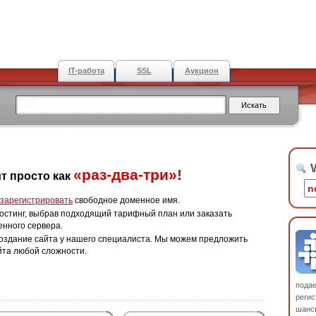
IT-работа
SSL
Аукцион
W
«раз-два-три»!
т просто как
зарегистрировать
свободное доменное имя.
остинг, выбрав подходящий тарифный план или заказать
енного сервера.
оздание сайта у нашего специалиста. Мы можем предложить
йта любой сложности.
пода
регис
шанс