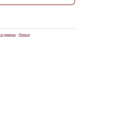
ся домены
·
Прокси