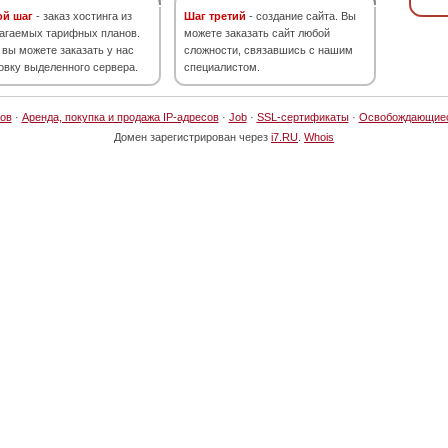
ой шаг
- заказ хостинга из
Шаг третий
- создание сайта. Вы
агаемых тарифных планов.
можете заказать сайт любой
 вы можете заказать у нас
сложности, связавшись с нашим
овку выделенного сервера.
специалистом.
ов
·
Аренда, покупка и продажа IP-адресов
·
Job
·
SSL-сертификаты
·
Освобождающие
Домен зарегистрирован через
i7.RU
.
Whois