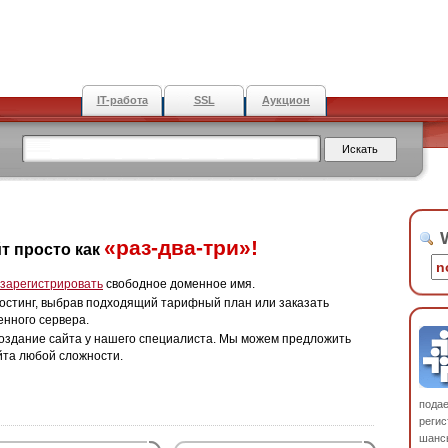
IT-работа
SSL
Аукцион
W
«раз-два-три»!
т просто как
зарегистрировать
свободное доменное имя.
остинг, выбрав подходящий тарифный план или заказать
енного сервера.
оздание сайта у нашего специалиста. Мы можем предложить
йта любой сложности.
пода
регис
шанс