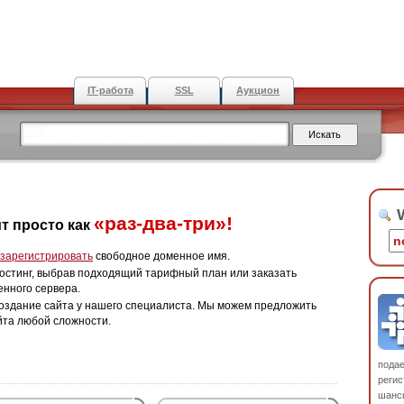
IT-работа
SSL
Аукцион
W
«раз-два-три»!
т просто как
зарегистрировать
свободное доменное имя.
остинг, выбрав подходящий тарифный план или заказать
енного сервера.
оздание сайта у нашего специалиста. Мы можем предложить
йта любой сложности.
пода
регис
шанс