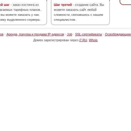
ой шаг
- заказ хостинга из
Шаг третий
- создание сайта. Вы
агаемых тарифных планов.
можете заказать сайт любой
 вы можете заказать у нас
сложности, связавшись с нашим
овку выделенного сервера.
специалистом.
ов
·
Аренда, покупка и продажа IP-адресов
·
Job
·
SSL-сертификаты
·
Освобождающие
Домен зарегистрирован через
i7.RU
.
Whois