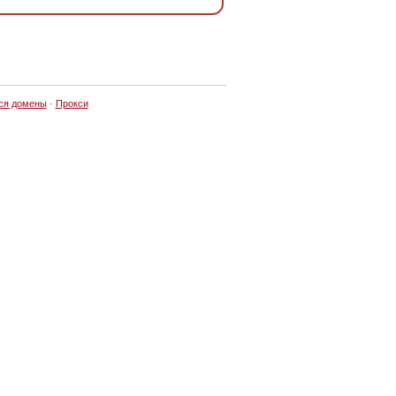
ся домены
·
Прокси