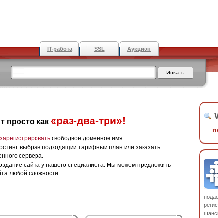
IT-работа
SSL
Аукцион
W
«раз-два-три»!
т просто как
зарегистрировать
свободное доменное имя.
остинг, выбрав подходящий тарифный план или заказать
енного сервера.
оздание сайта у нашего специалиста. Мы можем предложить
йта любой сложности.
пода
регис
шанс