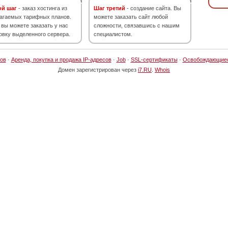
ой шаг
- заказ хостинга из
Шаг третий
- создание сайта. Вы
агаемых тарифных планов.
можете заказать сайт любой
 вы можете заказать у нас
сложности, связавшись с нашим
овку выделенного сервера.
специалистом.
ов
·
Аренда, покупка и продажа IP-адресов
·
Job
·
SSL-сертификаты
·
Освобождающие
Домен зарегистрирован через
i7.RU
.
Whois