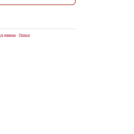
ся домены
·
Прокси